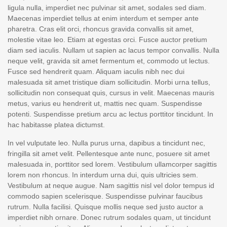
ligula nulla, imperdiet nec pulvinar sit amet, sodales sed diam.
Maecenas imperdiet tellus at enim interdum et semper ante
pharetra. Cras elit orci, rhoncus gravida convallis sit amet,
molestie vitae leo. Etiam at egestas orci. Fusce auctor pretium
diam sed iaculis. Nullam ut sapien ac lacus tempor convallis. Nulla
neque velit, gravida sit amet fermentum et, commodo ut lectus.
Fusce sed hendrerit quam. Aliquam iaculis nibh nec dui
malesuada sit amet tristique diam sollicitudin. Morbi urna tellus,
sollicitudin non consequat quis, cursus in velit. Maecenas mauris
metus, varius eu hendrerit ut, mattis nec quam. Suspendisse
potenti. Suspendisse pretium arcu ac lectus porttitor tincidunt. In
hac habitasse platea dictumst.
In vel vulputate leo. Nulla purus urna, dapibus a tincidunt nec,
fringilla sit amet velit. Pellentesque ante nunc, posuere sit amet
malesuada in, porttitor sed lorem. Vestibulum ullamcorper sagittis
lorem non rhoncus. In interdum urna dui, quis ultricies sem.
Vestibulum at neque augue. Nam sagittis nisl vel dolor tempus id
commodo sapien scelerisque. Suspendisse pulvinar faucibus
rutrum. Nulla facilisi. Quisque mollis neque sed justo auctor a
imperdiet nibh ornare. Donec rutrum sodales quam, ut tincidunt