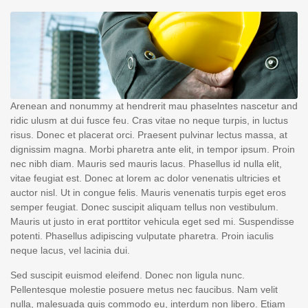
Arenean and nonummy at hendrerit mau phaselntes nascetur and
ridic ulusm at dui fusce feu. Cras vitae no neque turpis, in luctus
risus. Donec et placerat orci. Praesent pulvinar lectus massa, at
dignissim magna. Morbi pharetra ante elit, in tempor ipsum. Proin
nec nibh diam. Mauris sed mauris lacus. Phasellus id nulla elit,
vitae feugiat est. Donec at lorem ac dolor venenatis ultricies et
auctor nisl. Ut in congue felis. Mauris venenatis turpis eget eros
semper feugiat. Donec suscipit aliquam tellus non vestibulum.
Mauris ut justo in erat porttitor vehicula eget sed mi. Suspendisse
potenti. Phasellus adipiscing vulputate pharetra. Proin iaculis
neque lacus, vel lacinia dui.
Sed suscipit euismod eleifend. Donec non ligula nunc.
Pellentesque molestie posuere metus nec faucibus. Nam velit
nulla, malesuada quis commodo eu, interdum non libero. Etiam