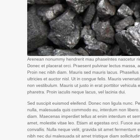
Arenean nonummy hendrerit mau phaselntes nascetur ridic 
Donec et placerat orci. Praesent pulvinar lectus massa, a
Proin nec nibh diam. Mauris sed mauris lacus. Phasellus id
ultricies et auctor nisl. Ut in congue felis. Mauris venena
non vestibulum. Mauris ut justo in erat porttitor vehicula
pharetra. Proin iaculis neque lacus, vel lacinia dui.
Sed suscipit euismod eleifend. Donec non ligula nunc. P
nulla, malesuada quis commodo eu, interdum non libero. E
diam. Maecenas imperdiet tellus at enim interdum et sempe
amet, molestie vitae leo. Etiam at egestas orci. Fusce au
convallis. Nulla neque velit, gravida sit amet fermentum
nibh nec dui malesuada sit amet tristique diam sollicitudin