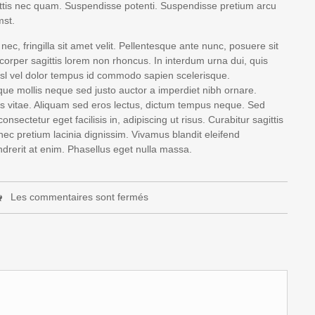
attis nec quam. Suspendisse potenti. Suspendisse pretium arcu
mst.
nec, fringilla sit amet velit. Pellentesque ante nunc, posuere sit
corper sagittis lorem non rhoncus. In interdum urna dui, quis
isl vel dolor tempus id commodo sapien scelerisque.
sque mollis neque sed justo auctor a imperdiet nibh ornare.
s vitae. Aliquam sed eros lectus, dictum tempus neque. Sed
sectetur eget facilisis in, adipiscing ut risus. Curabitur sagittis
nec pretium lacinia dignissim. Vivamus blandit eleifend
endrerit at enim. Phasellus eget nulla massa.
Les commentaires sont fermés