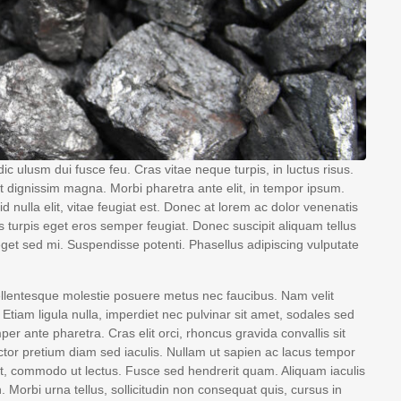
ulusm dui fusce feu. Cras vitae neque turpis, in luctus risus.
t dignissim magna. Morbi pharetra ante elit, in tempor ipsum.
 nulla elit, vitae feugiat est. Donec at lorem ac dolor venenatis
tis turpis eget eros semper feugiat. Donec suscipit aliquam tellus
 eget sed mi. Suspendisse potenti. Phasellus adipiscing vulputate
ellentesque molestie posuere metus nec faucibus. Nam velit
tiam ligula nulla, imperdiet nec pulvinar sit amet, sodales sed
r ante pharetra. Cras elit orci, rhoncus gravida convallis sit
ctor pretium diam sed iaculis. Nullam ut sapien ac lacus tempor
 et, commodo ut lectus. Fusce sed hendrerit quam. Aliquam iaculis
. Morbi urna tellus, sollicitudin non consequat quis, cursus in