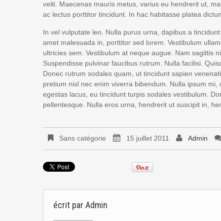
velit. Maecenas mauris metus, varius eu hendrerit ut, m
ac lectus porttitor tincidunt. In hac habitasse platea dictu
In vel vulputate leo. Nulla purus urna, dapibus a tincidunt 
amet malesuada in, porttitor sed lorem. Vestibulum ullam
ultricies sem. Vestibulum at neque augue. Nam sagittis n
Suspendisse pulvinar faucibus rutrum. Nulla facilisi. Qui
Donec rutrum sodales quam, ut tincidunt sapien venenati
pretium nisl nec enim viverra bibendum. Nulla ipsum mi, con
egestas lacus, eu tincidunt turpis sodales vestibulum. Do
pellentesque. Nulla eros urna, hendrerit ut suscipit in, h
Sans catégorie
15 juillet 2011
Admin
écrit par
Admin