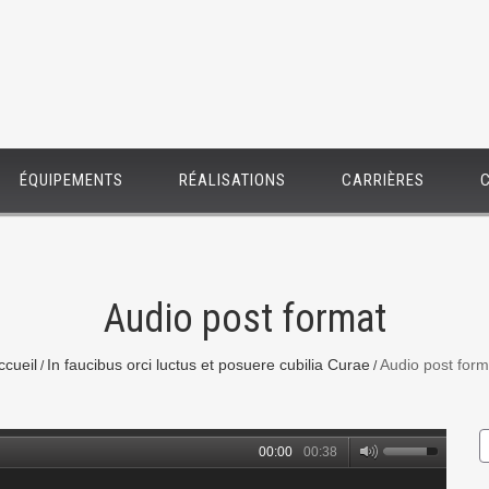
ÉQUIPEMENTS
RÉALISATIONS
CARRIÈRES
Audio post format
ccueil
In faucibus orci luctus et posuere cubilia Curae
Audio post form
00:00
00:38