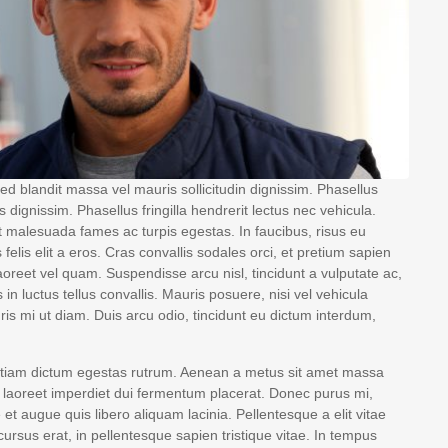
ed blandit massa vel mauris sollicitudin dignissim. Phasellus
 dignissim. Phasellus fringilla hendrerit lectus nec vehicula.
t malesuada fames ac turpis egestas. In faucibus, risus eu
 felis elit a eros. Cras convallis sodales orci, et pretium sapien
 laoreet vel quam. Suspendisse arcu nisl, tincidunt a vulputate ac,
 in luctus tellus convallis. Mauris posuere, nisi vel vehicula
is mi ut diam. Duis arcu odio, tincidunt eu dictum interdum,
. Etiam dictum egestas rutrum. Aenean a metus sit amet massa
d laoreet imperdiet dui fermentum placerat. Donec purus mi,
 et augue quis libero aliquam lacinia. Pellentesque a elit vitae
 cursus erat, in pellentesque sapien tristique vitae. In tempus