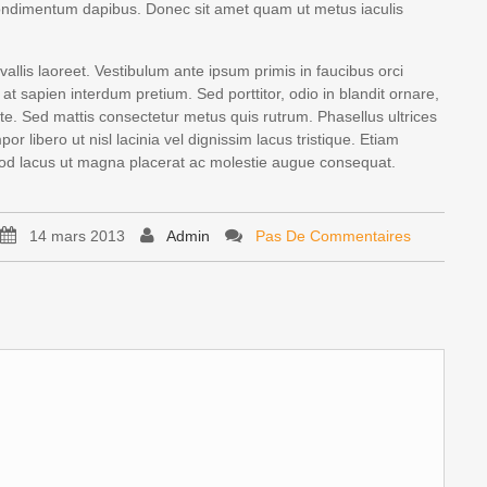
 condimentum dapibus. Donec sit amet quam ut metus iaculis
llis laoreet. Vestibulum ante ipsum primis in faucibus orci
at sapien interdum pretium. Sed porttitor, odio in blandit ornare,
nte. Sed mattis consectetur metus quis rutrum. Phasellus ultrices
r libero ut nisl lacinia vel dignissim lacus tristique. Etiam
smod lacus ut magna placerat ac molestie augue consequat.
14 mars 2013
Admin
Pas De Commentaires