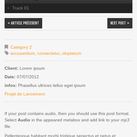
Track 01
« ARTICLE PRÉCEDENT
NEXT POST »
Category 2
accusantium
,
consectetur
,
oluptatum
Client:
Lorem ipsum
Date:
07/07/2012
infos:
Phasellus ultrices tellus eget ipsum
Projet de Lancement
If your post contains audio, then you should use this post format.
Select
Audio
in the appeared metabox and add link to your
mp3
file.
Pellentesque habitant morbi tristique senectus et netus et