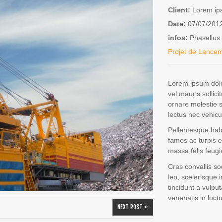
Client:
Lorem i
Date:
07/07/201
infos:
Phasellus 
Projet de Lance
Lorem ipsum dolor
vel mauris sollici
ornare molestie s
lectus nec vehicu
Pellentesque hab
fames ac turpis e
massa felis feugiat
Cras convallis so
leo, scelerisque i
tincidunt a vulput
venenatis in luctu
NEXT POST »