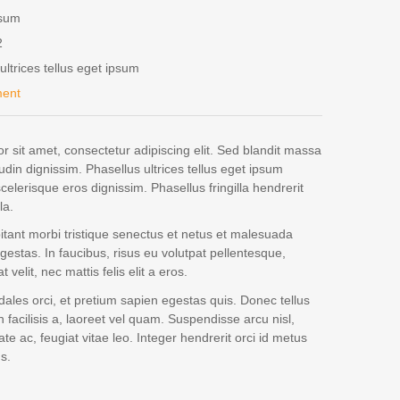
psum
2
ultrices tellus eget ipsum
ment
 sit amet, consectetur adipiscing elit. Sed blandit massa
tudin dignissim. Phasellus ultrices tellus eget ipsum
celerisque eros dignissim. Phasellus fringilla hendrerit
la.
itant morbi tristique senectus et netus et malesuada
gestas. In faucibus, risus eu volutpat pellentesque,
 velit, nec mattis felis elit a eros.
dales orci, et pretium sapien egestas quis. Donec tellus
n facilisis a, laoreet vel quam. Suspendisse arcu nisl,
ate ac, feugiat vitae leo. Integer hendrerit orci id metus
s.