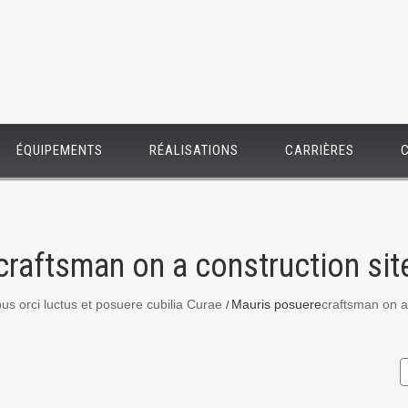
ÉQUIPEMENTS
RÉALISATIONS
CARRIÈRES
craftsman on a construction sit
bus orci luctus et posuere cubilia Curae
Mauris posuere
craftsman on a 